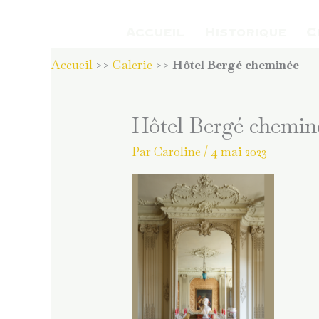
Aller
au
Accueil
Historique
C
contenu
Accueil
>>
Galerie
>>
Hôtel Bergé cheminée
Hôtel Bergé chemin
Par
Caroline
/
4 mai 2023