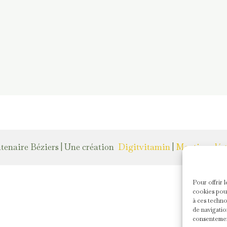
ntenaire Béziers | Une création
Digitvitamin
|
Mentions léga
Pour offrir 
cookies pour
à ces techno
de navigatio
consentement