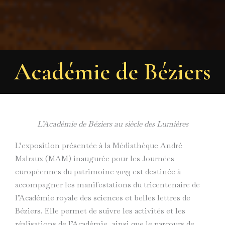
Académie de Béziers
L’Académie de Béziers au siècle des Lumières
L’exposition présentée à la Médiathèque André
Malraux (MAM) inaugurée pour les Journées
européennes du patrimoine 2023 est destinée à
accompagner les manifestations du tricentenaire de
l’Académie royale des sciences et belles lettres de
Béziers. Elle permet de suivre les activités et les
réalisations de l’Académie, ainsi que le parcours de