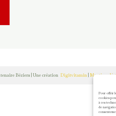
ntenaire Béziers | Une création
Digitvitamin
|
Mentions léga
Pour offrir 
cookies pour
à ces techno
de navigatio
consentement